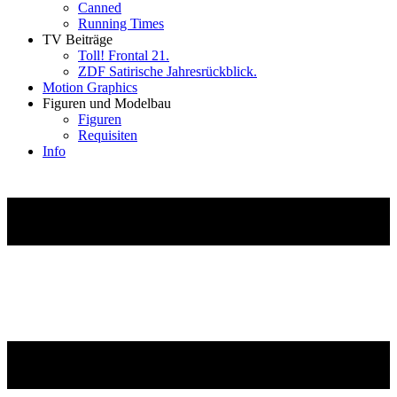
Canned
Running Times
TV Beiträge
Toll! Frontal 21.
ZDF Satirische Jahresrückblick.
Motion Graphics
Figuren und Modelbau
Figuren
Requisiten
Info