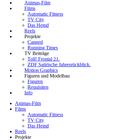
Animas-Film
Films
Automatic Fitness
TV City
Das Hemd
Reels
Projekte
Canned
Running Times
TV Beiträge
Toll! Frontal 21.
ZDF Satirische Jahresrückblick.
Motion Graphics
Figuren und Modelbau
Figuren
Requisiten
Info
Animas-Film
Films
Automatic Fitness
TV City
Das Hemd
Reels
Projekte